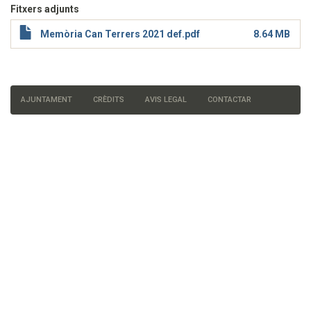
Fitxers adjunts
Memòria Can Terrers 2021 def.pdf
8.64 MB
AJUNTAMENT
CRÈDITS
AVIS LEGAL
CONTACTAR
Menú
del
peu
de
pàgina