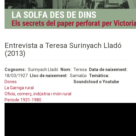
Entrevista a Teresa Surinyach Lladó
(2013)
Cognoms
Surinyach Lladó
Nom
Teresa
Data de naixement
18/03/1927
Lloc de naixement
Samalús
Temàtica
Dones
Soundcloud o Youtube
La Garriga rural
Oficis, comerç, indústria i món rural
Període 1931-1980