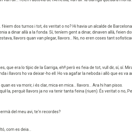
. fèiem dos turnos i tot, és veritat o no? Hi havia un alcalde de Barcelo
 a dinar allà a la fonda. Sí, teníem gent a dinar, dinaven allà, feien dos
ava, llavors quan van plegar, llavors... No, no eren coses tant sofisticade
es, que era lo típic de la Garriga, eh!! però es feia de tot, vull dir, sí, 
onda i llavors ho va deixar-ho ell. Ho va agafar la neboda i allò que es va an
uan es va morir, i és clar, mica en mica... llavors... Ara hi han pisos.
l·la, perquè llavors ja no va tenir tanta feina (riuen). És veritat o no, P
n germà del meu avi, te'n recordes?
tó, com es deia...