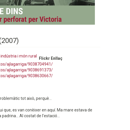
 (2007)
 indústria i món rural
Flickr Enllaç
otos/ajlagarriga/9038704941/
otos/ajlagarriga/9038691373/
otos/ajlagarriga/9038630667/
oblemàtic tot això, perquè...
gui que, es van conèixer en aquí. Ma mare estava de
adrina... Al costat de l’estació...