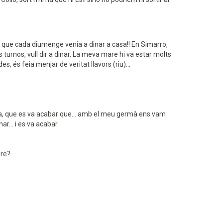
na que cada diumenge venia a dinar a casa!! En Simarro,
 turnos, vull dir a dinar. La meva mare hi va estar molts
s, és feia menjar de veritat llavors (riu)...
sí. Mira, que es va acabar que... amb el meu germà ens vam
ar... i es va acabar.
ere?