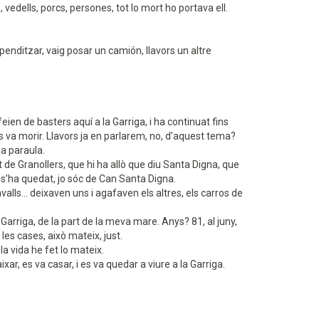
vedells, porcs, persones, tot lo mort ho portava ell.
enditzar, vaig posar un camión, llavors un altre
ien de basters aquí a la Garriga, i ha continuat fins
s es va morir. Llavors ja en parlarem, no, d’aquest tema?
a paraula.
t de Granollers, que hi ha allò que diu Santa Digna, que
í s’ha quedat, jo sóc de Can Santa Digna.
lls... deixaven uns i agafaven els altres, els carros de
a Garriga, de la part de la meva mare. Anys? 81, al juny,
les cases, això mateix, just.
la vida he fet lo mateix.
ixar, es va casar, i es va quedar a viure a la Garriga.