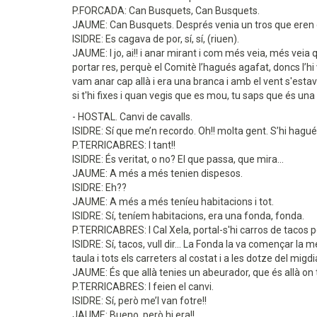
P.FORCADA: Can Busquets, Can Busquets.
JAUME: Can Busquets. Després venia un tros que eren ol
ISIDRE: Es cagava de por, sí, sí, (riuen).
JAUME: I jo, ai!! i anar mirant i com més veia, més veia qu
portar res, perquè el Comitè l’hagués agafat, doncs l’hi
vam anar cap allà i era una branca i amb el vent s'esta
si t'hi fixes i quan vegis que es mou, tu saps que és una
- HOSTAL. Canvi de cavalls.
ISIDRE: Sí que me’n recordo. Oh!! molta gent. S’hi hagu
P.TERRICABRES: I tant!!
ISIDRE: És veritat, o no? El que passa, que mira...
JAUME: A més a més tenien dispesos.
ISIDRE: Eh??
JAUME: A més a més teníeu habitacions i tot.
ISIDRE: Sí, teníem habitacions, era una fonda, fonda.
P.TERRICABRES: I Cal Xela, portal-s'hi carros de tacos pe
ISIDRE: Sí, tacos, vull dir... La Fonda la va començar la 
taula i tots els carreters al costat i a les dotze del migdi
JAUME: És que allà tenies un abeurador, que és allà on 
P.TERRICABRES: I feien el canvi.
ISIDRE: Sí, però me’l van fotre!!
JAUME: Bueno, però hi era!!