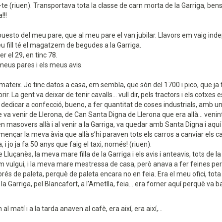
e (riuen). Transportava tota la classe de carn morta de la Garriga, bens, 
!!!
uesto del meu pare, que al meu pare el van jubilar. Llavors em vaig indep
 fill té el magatzem de begudes a la Garriga.
xer el 29, en tinc 78.
meus pares i els meus avis.
ateix. Jo tinc datos a casa, em sembla, que són del 1700 i pico, que ja fe
r. La gent va deixar de tenir cavalls... vull dir, pels tractors i els cotxe
dedicar a confecció, bueno, a fer quantitat de coses industrials, amb un
ue va venir de Llerona, de Can Santa Digna de Llerona que era allà... venin
en masovers allà i al venir a la Garriga, va quedar amb Santa Digna i aqu
nçar la meva àvia que allà s’hi paraven tots els carros a canviar els cava
da, i jo ja fa 50 anys que faig el taxi, només! (riuen).
Lluçanès, la meva mare filla de la Garriga i els avis i anteavis, tots de l
com vulgui, i la meva mare mestressa de casa, però anava a fer feines per 
rés de paleta, perquè de paleta encara no en feia. Era el meu ofici, tota 
 la Garriga, pel Blancafort, a l’Ametlla, feia... era forner aquí perquè va ba
 matí i a la tarda anaven al cafè, era així, era així,...