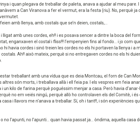
nya i quan plegava de treballar de paleta, anava a ajudar al meu pare. I el
nàvem a Can Viranova a fer el vermut, era la festa (riu). No, perquè ja q
 vermutet.
l feien amb llenya, amb costals que se’n deien, costals,...
 i lligat amb unes cordes, eh!! i es posava sencer a dintre la boca del fo
at, enganxaven el costal i fliss!!! l’empenyien fins al fondo... i jo com 
o hi havia cordes i sinó treien les cordes no els hi portaven la llenya i a 
 costals. Ah!! això mateix, perquè si no entregaven cordes no els hi duien e
o.
estar treballant amb una vídua que es deia Montcau, el forn de Can Montcau
altres són morts, i treballava allà i ell feia pa. I els vespres em feia ana
 i un kilo de farina perquè poguéssim menjar a casa. Però havia d’anar-hi 
rquè no em veiés ningú, perquè allò ho controlaven els del Comitè, i és clar
a casa i llavors me n'anava a treballar. Sí, oh i tant!!, i són experiències q
 no l’apunti, no l’apunti... quan havia passat ja... òndima, aquella casa d