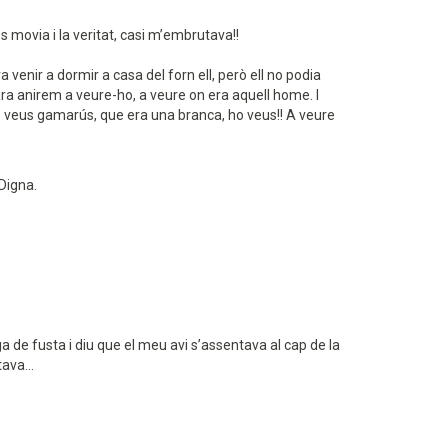
movia i la veritat, casi m’embrutava!!
a venir a dormir a casa del forn ell, però ell no podia
 ara anirem a veure-ho, a veure on era aquell home. I
 ho veus gamarús, que era una branca, ho veus!! A veure
Digna.
rga de fusta i diu que el meu avi s’assentava al cap de la
ava...