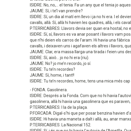
ISIDRE: No, no,... el tenia. Fa un any que el tenia jo aque
JAUME: Sí, i te’l van prendre?
ISIDRE: Sí, un dia al matí em llevo i ja no hi era. I el d
cavalls, allà. Sí, allà hi havien les quadres, allà, i els caval
P.TERRICABRES: Llavors devia ser quan era hostal, no era
ISIDRE: Sí, sí, llavors es va anar posant i llavors vam p
que n’hi deien els carros de l’aram. Hi havia una fàbric
cavalls, i deixaven uns i agafaven els altres i llavors, qu
JAUME: Clar, era massa llarga una tirada i feien uns d
ISIDRE: Sí, això... jo no hi era (riu).
JAUME: No? jo me’n recordo, jo sí.
ISIDRE: Tu te’n recordes?
JAUME: Sí, home, i tant!!
ISIDRE: Tu te’n recordes, home, tens una mica més cap qu
- FONDA. Gasolinera.
ISIDRE: Després a la Fonda. Com que no hi havia l’autovia 
gasolinera, allà hi havia una gasolinera que es paraven, q
P.TERRICABRES: I la de la plaça.
P.FORCADA: Digal-s'hi que per posar benzina havien d’ana
ISIDRE: Hi havia una maneta a dalt i allà, au, anar manxan
P.TERRICABRES: La Nacional 152.
ISIDRE: Sí, i és que no hi havia l'autovia de l'Ametlla. Qua