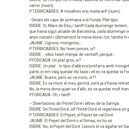
carrer (riuen).
P.TERRICABRES: A nosaltres ens mataran!! (riuen).
- Dinars els caps de setmana a la Fonda. Plat típic.
ISIDRE: Sí, Mare de Déu, i tant!! Cada diumenge teníem..
que havia sigut alcalde de Barcelona, cada diumenge venia
anys cuinant i últimament la meva dona i tot, també hi est
JAUME: Cigrons, mongetes,...
P.TERRICABRES: No feien pinces, oi?
ISIDRE:... elles feien menjar de veritat!!, perquè...
P.FORCADA: Un plat gros, oi?
ISIDRE: Un plat... lo típic d’allà era botifarra amb monget
partir, jo em vaig quedar els taxis i ell es va quedar la F
JAUME: Bueno, però es va morir, oi??
ISIDRE: Es va morir el meu germà, però ja s’havia retirat q
No, la meva dona quan va d’allò, es va quedar molt tranqui
P.FORCADA: Oh, i tant!!
– Disertacions de l’Hotel Doré i altres de la Garriga.
ISIDRE: De l'hotel Doré, sí!! l'Hotel Doré el regentava u
P.TERRICABRES: El Pepet, el Pepet de cal Doré.
JAUME: El Pepet del Doré o el Dimas, no ho sé.
ISIDRE: No, el Pepet del Doré. Llavors el va agafar en Sal