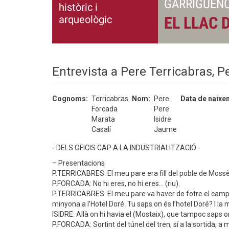
Entrevista a Pere Terricabras, P
Cognoms
Terricabras
Nom
Pere
Data de naixe
Forcada
Pere
Marata
Isidre
Casalí
Jaume
- DELS OFICIS CAP A LA INDUSTRIALITZACIÓ -
– Presentacions
P.TERRICABRES: El meu pare era fill del poble de Mossèn
P.FORCADA: No hi eres, no hi eres... (riu).
P.TERRICABRES: El meu pare va haver de fotre el camp d
minyona a l’Hotel Doré. Tu saps on és l’hotel Doré? I la m
ISIDRE: Allà on hi havia el (Mostaix), que tampoc saps 
P.FORCADA: Sortint del túnel del tren, sí a la sortida, a