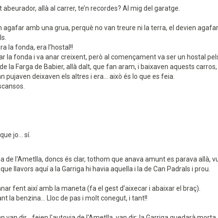
st abeurador, allà al carrer, te’n recordes? Al mig del garatge.
evien agafar amb una grua, perquè no van treure ni la terra, el devien agafar
ls.
 la fonda, era l’hostal!!
osar la fonda i va anar creixent, però al començament va ser un hostal pels
a de la Farga de Babier, allà dalt, que fan aram, i baixaven aquests carro
an pujaven deixaven els altres i era... això és lo que es feia.
escansos.
e jo... sí.
de l'Ametlla, doncs és clar, tothom que anava amunt es parava allà, vull di
ue llavors aquí a la Garriga hi havia aquella i la de Can Padrals i prou.
r fent així amb la maneta (fa el gest d’aixecar i abaixar el braç).
t la benzina... Lloc de pas i molt conegut, i tant!!
n van dir... feien l'autovia de l'Ametlla, van dir: la Garriga quedarà morta. 