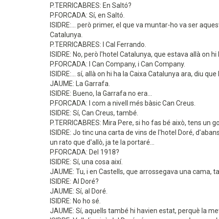
P.TERRICABRES: En Saltó?
P.FORCADA: Sí, en Saltó.
ISIDRE:... però primer, el que va muntar-ho va ser aquest,
Catalunya.
P.TERRICABRES: I Cal Ferrando.
ISIDRE: No, però l'hotel Catalunya, que estava allà on hi 
P.FORCADA: I Can Company, i Can Company.
ISIDRE:... sí, allà on hi ha la Caixa Catalunya ara, diu qu
JAUME: La Garrafa.
ISIDRE: Bueno, la Garrafa no era...
P.FORCADA: I com a nivell més bàsic Can Creus.
ISIDRE: Sí, Can Creus, també.
P.TERRICABRES: Mira Pere, si ho fas bé això, tens un got
ISIDRE: Jo tinc una carta de vins de l'hotel Doré, d'abans
un rato que d'allò, ja te la portaré...
P.FORCADA: Del 1918?
ISIDRE: Sí, una cosa així.
JAUME: Tu, i en Castells, que arrossegava una cama, ta
ISIDRE: Al Doré?
JAUME: Sí, al Doré.
ISIDRE: No ho sé.
JAUME: Sí, aquells també hi havien estat, perquè la me