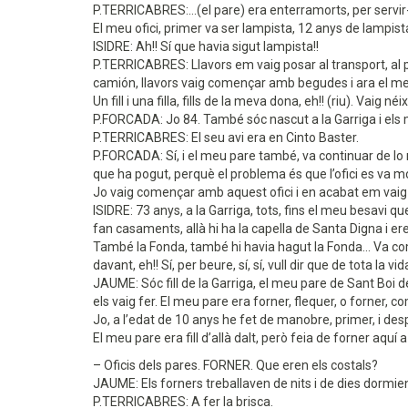
P.TERRICABRES:...(el pare) era enterramorts, per servir-t
El meu ofici, primer va ser lampista, 12 anys de lampista
ISIDRE: Ah!! Sí que havia sigut lampista!!
P.TERRICABRES: Llavors em vaig posar al transport, al p
camión, llavors vaig començar amb begudes i ara el meu
Un fill i una filla, fills de la meva dona, eh!! (riu). Vaig néi
P.FORCADA: Jo 84. També sóc nascut a la Garriga i els 
P.TERRICABRES: El seu avi era en Cinto Baster.
P.FORCADA: Sí, i el meu pare també, va continuar de lo m
que ha pogut, perquè el problema és que l’ofici es va mori
Jo vaig començar amb aquest ofici i en acabat em vaig 
ISIDRE: 73 anys, a la Garriga, tots, fins el meu besavi q
fan casaments, allà hi ha la capella de Santa Digna i er
També la Fonda, també hi havia hagut la Fonda... Va come
davant, eh!! Sí, per beure, sí, sí, vull dir que de tota la vi
JAUME: Sóc fill de la Garriga, el meu pare de Sant Boi de 
els vaig fer. El meu pare era forner, flequer, o forner, 
Jo, a l’edat de 10 anys he fet de manobre, primer, i desp
El meu pare era fill d’allà dalt, però feia de forner aquí a
– Oficis dels pares. FORNER. Que eren els costals?
JAUME: Els forners treballaven de nits i de dies dormien al
P.TERRICABRES: A fer la brisca.