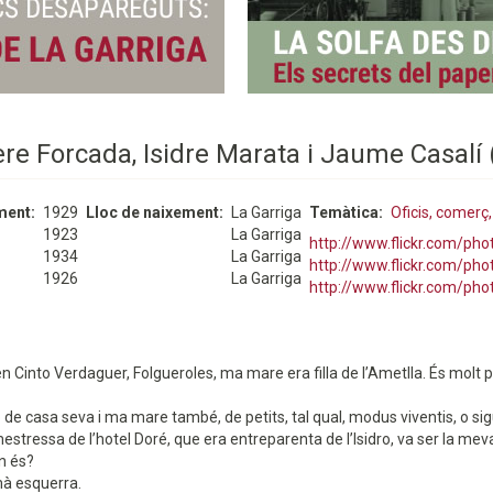
ere Forcada, Isidre Marata i Jaume Casalí
ment
1929
Lloc de naixement
La Garriga
Temàtica
Oficis, comerç,
1923
La Garriga
http://www.flickr.com/ph
1934
La Garriga
http://www.flickr.com/ph
1926
La Garriga
http://www.flickr.com/ph
 Cinto Verdaguer, Folgueroles, ma mare era filla de l’Ametlla. És molt pr
e casa seva i ma mare també, de petits, tal qual, modus viventis, o si
estressa de l’hotel Doré, que era entreparenta de l’Isidro, va ser la meva p
on és?
 mà esquerra.