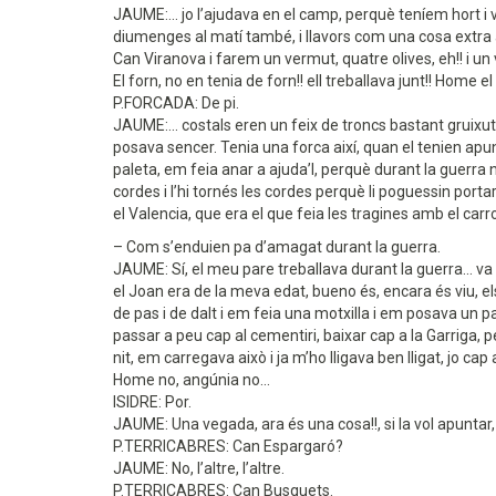
JAUME:... jo l’ajudava en el camp, perquè teníem hort i vi
diumenges al matí també, i llavors com una cosa extra a
Can Viranova i farem un vermut, quatre olives, eh!! i un
El forn, no en tenia de forn!! ell treballava junt!! Home e
P.FORCADA: De pi.
JAUME:... costals eren un feix de troncs bastant gruixut
posava sencer. Tenia una forca així, quan el tenien apunt
paleta, em feia anar a ajuda’l, perquè durant la guerra n
cordes i l’hi tornés les cordes perquè li poguessin portar
el Valencia, que era el que feia les tragines amb el carr
– Com s’enduien pa d’amagat durant la guerra.
JAUME: Sí, el meu pare treballava durant la guerra... va 
el Joan era de la meva edat, bueno és, encara és viu, els 
de pas i de dalt i em feia una motxilla i em posava un pa
passar a peu cap al cementiri, baixar cap a la Garriga, pe
nit, em carregava això i ja m’ho lligava ben lligat, jo cap 
Home no, angúnia no...
ISIDRE: Por.
JAUME: Una vegada, ara és una cosa!!, si la vol apuntar, o
P.TERRICABRES: Can Espargaró?
JAUME: No, l’altre, l’altre.
P.TERRICABRES: Can Busquets.