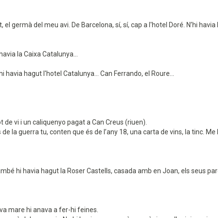
 el germà del meu avi. De Barcelona, sí, sí, cap a l'hotel Doré. N’hi havia 
havia la Caixa Catalunya...
e hi havia hagut l'hotel Catalunya... Can Ferrando, el Roure...
 de vi i un caliquenyo pagat a Can Creus (riuen).
 de la guerra tu, conten que és de l’any 18, una carta de vins, la tinc. Me l
mbé hi havia hagut la Roser Castells, casada amb en Joan, els seus pare
va mare hi anava a fer-hi feines.