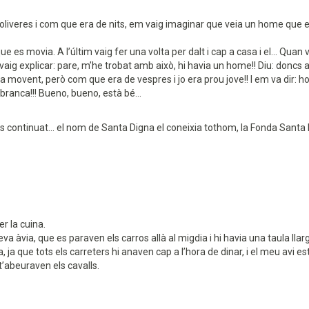
iveres i com que era de nits, em vaig imaginar que veia un home que es 
e es movia. A l’últim vaig fer una volta per dalt i cap a casa i el... Quan v
 vaig explicar: pare, m’he trobat amb això, hi havia un home!! Diu: doncs
va movent, però com que era de vespres i jo era prou jove!! I em va dir:
 branca!!! Bueno, bueno, està bé...
és continuat... el nom de Santa Digna el coneixia tothom, la Fonda Santa 
r la cuina.
meva àvia, que es paraven els carros allà al migdia i hi havia una taula lla
a, ja que tots els carreters hi anaven cap a l’hora de dinar, i el meu avi est
t’abeuraven els cavalls.