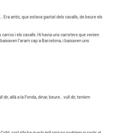
... Era antic, que estava gastat dels cavalls, de beure els
 carros i els cavalls. Hi havia uns carreters que venien
s, baixaven l’aram cap a Barcelona, i baixaven uns
r, allà a la Fonda, dinar, beure... vull dir, teníem
Colló, sort n’hi ha que hi és!! sinó no podríem ni sortir al