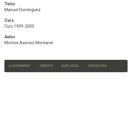
Tutor
Manuel Domínguez
Curs
Curs 1999-2000
Autor
Montse Asensio Montaner
AJUNTAMENT
CRÈDITS
AVIS LEGAL
CONTACTAR
Menú
del
peu
de
pàgina