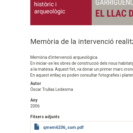
Memòria de la intervenció realit
Memòria d'intervenció arqueològica.
En iniciar-se les obres de construcció dels nous habitatg
a la mateixa. Aquest fet, va donar un primer marc crono
En aquest enllaç es poden consultar fotografies i plani
Autor
Óscar Trullas Ledesma
Any
2006
Fitxers adjunts
qmem6206_sum.pdf