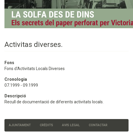
Activitas diverses.
Fons
Fons d'Activitats Locals Diverses
Cronologia
07.1999 - 09.1999
Descripció
Recull de documentació de diferents activitats locals.
AJUNTAMENT
CRÈDITS
AVIS LEGAL
CONTACTAR
Menú