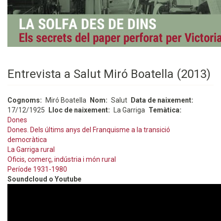
Entrevista a Salut Miró Boatella (2013)
Cognoms
Miró Boatella
Nom
Salut
Data de naixement
17/12/1925
Lloc de naixement
La Garriga
Temàtica
Dones
Dones. Dels últims anys del Franquisme a la transició
democràtica
La Garriga rural
Oficis, comerç, indústria i món rural
Període 1931-1980
Soundcloud o Youtube