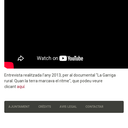
Entrevista realitzada l'any 2013, per al documental "La Garriga
rural. Quan la terra marcava el ritme", que podeu veure
clicant
aquí
.
AJUNTAMENT
CRÈDITS
AVIS LEGAL
CONTACTAR
Menú
del
peu