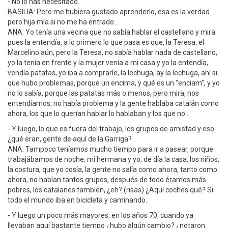
- No lo has necesitado.
BASILIA: Pero me hubiera gustado aprenderlo, esa es la verdad
pero hija mía si no me ha entrado...
ANA: Yo tenía una vecina que no sabía hablar el castellano y mira
pues la entendía, a lo primero lo que pasa es que, la Teresa, el
Marcelino aún, pero la Teresa, no sabía hablar nada de castellano,
yo la tenía en frente y la mujer venía a mi casa y yo la entendía,
vendía patatas, yo iba a comprarle, la lechuga, ay la lechuga, ahí si
que hubo problemas, porque un encima, y qué es un “enciam”, y yo
no lo sabía, porque las patatas más o menos, pero mira, nos
entendíamos, no había problema y la gente hablaba catalán como
ahora, los que lo querían hablar lo hablaban y los que no...
- Y luego, lo que es fuera del trabajo, los grupos de amistad y eso
¿qué eran, gente de aquí de la Garriga?
ANA: Tampoco teníamos mucho tiempo para ir a pasear, porque
trabajábamos de noche, mi hermana y yo, de día la casa, los niños,
la costura, que yo cosía, la gente no salía como ahora, tanto como
ahora, no habían tantos grupos, después de todo éramos más
pobres, los catalanes también, ¿eh? (risas) ¿Aquí coches qué? Si
todo el mundo iba en bicicleta y caminando.
- Y luego un poco más mayores, en los años 70, cuando ya
llevaban aquí bastante tiempo ¿hubo algún cambio? ¿notaron