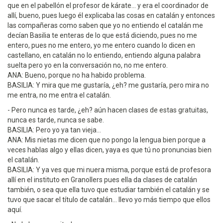
que en el pabellón el profesor de kárate... y era el coordinador de
allí, bueno, pues luego él explicaba las cosas en catalán y entonces
las compañeras como saben que yo no entiendo el catalán me
decían Basilia te enteras de lo que está diciendo, pues no me
entero, pues no me entero, yo me entero cuando lo dicen en
castellano, en catalán no lo entiendo, entiendo alguna palabra
suelta pero yo en la conversación no, no me entero.
ANA: Bueno, porque no ha habido problema.
BASILIA: Y mira que me gustaría, ¿eh? me gustaría, pero mira no
me entra, no me entra el catalán.
- Pero nunca es tarde, ¿eh? aún hacen clases de estas gratuitas,
nunca es tarde, nunca se sabe.
BASILIA: Pero yo ya tan vieja...
ANA: Mis nietas me dicen que no pongo la lengua bien porque a
veces hablas algo y ellas dicen, yaya es que tú no pronuncias bien
el catalán.
BASILIA: Y ya ves que mi nuera misma, porque está de profesora
allí en el instituto en Granollers pues ella da clases de catalán
también, o sea que ella tuvo que estudiar también el catalán y se
tuvo que sacar el título de catalán... llevo yo más tiempo que ellos
aquí.