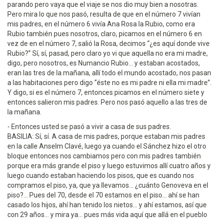
parando pero vaya que el viaje se nos dio muy bien a nosotras.
Pero mira lo que nos pasó, resulta de que en el número 7 vivían
mis padres, en el número 6 vivía Ana Rosa la Rubio, como era
Rubio también pues nosotros, claro, picamos en el número 6 en
vez de en el número 7, salió la Rosa, decimos “¿es aquí donde vive
Rubio?” Sí, sí, pasad, pero claro yo vi que aquella no era mi madre,
digo, pero nosotros, es Numancio Rubio... y estaban acostados,
eran las tres de la mañana, allí todo el mundo acostado, nos pasan
a las habitaciones pero digo “éste no es mi padre ni ella mi madre”.
Y digo, si es el número 7, entonces picamos en el número siete y
entonces salieron mis padres. Pero nos pasó aquello a las tres de
la mañana.
- Entonces usted se pasó a vivir a casa de sus padres.
BASILIA: Sí, sí. A casa de mis padres, porque estaban mis padres
en la calle Anselm Clavé, luego ya cuando el Sánchez hizo el otro
bloque entonces nos cambiamos pero con mis padres también
porque era más grande el piso y luego estuvimos allí cuatro años y
luego cuando estaban haciendo los pisos, que es cuando nos
compramos el piso, ya, que ya llevamos... ¿cuánto Genoveva en el
piso?... Pues del 70, desde el 70 estamos en el piso... ahí se han
casado los hijos, ahí han tenido los nietos... y ahí estamos, así que
con 29 años... y mira ya... pues más vida aquí que allá en el pueblo