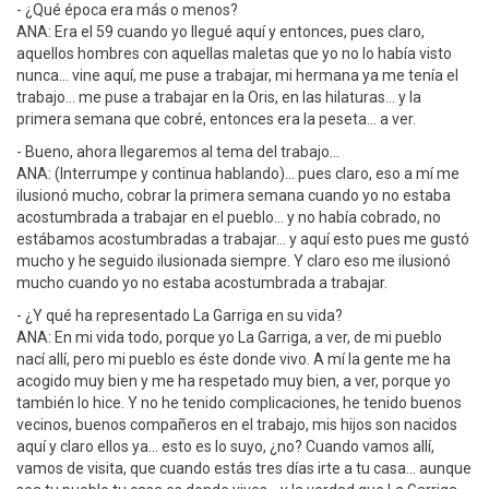
- ¿Qué época era más o menos?
ANA: Era el 59 cuando yo llegué aquí y entonces, pues claro,
aquellos hombres con aquellas maletas que yo no lo había visto
nunca... vine aquí, me puse a trabajar, mi hermana ya me tenía el
trabajo... me puse a trabajar en la Oris, en las hilaturas... y la
primera semana que cobré, entonces era la peseta... a ver.
- Bueno, ahora llegaremos al tema del trabajo...
ANA: (Interrumpe y continua hablando)... pues claro, eso a mí me
ilusionó mucho, cobrar la primera semana cuando yo no estaba
acostumbrada a trabajar en el pueblo... y no había cobrado, no
estábamos acostumbradas a trabajar... y aquí esto pues me gustó
mucho y he seguido ilusionada siempre. Y claro eso me ilusionó
mucho cuando yo no estaba acostumbrada a trabajar.
- ¿Y qué ha representado La Garriga en su vida?
ANA: En mi vida todo, porque yo La Garriga, a ver, de mi pueblo
nací allí, pero mi pueblo es éste donde vivo. A mí la gente me ha
acogido muy bien y me ha respetado muy bien, a ver, porque yo
también lo hice. Y no he tenido complicaciones, he tenido buenos
vecinos, buenos compañeros en el trabajo, mis hijos son nacidos
aquí y claro ellos ya... esto es lo suyo, ¿no? Cuando vamos allí,
vamos de visita, que cuando estás tres días irte a tu casa... aunque