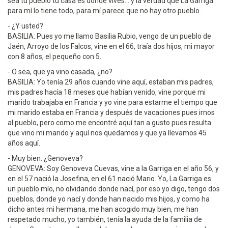
sea tu pueblo tu casa es donde vives... y la verdad que La Garriga
para mí lo tiene todo, para mí parece que no hay otro pueblo.
- ¿Y usted?
BASILIA: Pues yo me llamo Basilia Rubio, vengo de un pueblo de
Jaén, Arroyo de los Falcos, vine en el 66, traía dos hijos, mi mayor
con 8 años, el pequeño con 5.
- O sea, que ya vino casada, ¿no?
BASILIA: Yo tenía 29 años cuando vine aquí, estaban mis padres,
mis padres hacía 18 meses que habían venido, vine porque mi
marido trabajaba en Francia y yo vine para estarme el tiempo que
mi marido estaba en Francia y después de vacaciones pues irnos
al pueblo, pero como me encontré aquí tan a gusto pues resulta
que vino mi marido y aquí nos quedamos y que ya llevamos 45
años aquí.
- Muy bien. ¿Genoveva?
GENOVEVA: Soy Genoveva Cuevas, vine a la Garriga en el año 56, y
en el 57 nació la Josefina, en el 61 nació Mario. Yo, La Garriga es
un pueblo mío, no olvidando donde nací, por eso yo digo, tengo dos
pueblos, donde yo nací y donde han nacido mis hijos, y como ha
dicho antes mi hermana, me han acogido muy bien, me han
respetado mucho, yo también, tenía la ayuda de la familia de