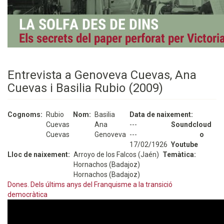
Entrevista a Genoveva Cuevas, Ana
Cuevas i Basilia Rubio (2009)
Cognoms
Rubio
Nom
Basilia
Data de naixement
Cuevas
Ana
---
Soundcloud
Cuevas
Genoveva
---
o
17/02/1926
Youtube
Lloc de naixement
Arroyo de los Falcos (Jaén)
Temàtica
Hornachos (Badajoz)
Hornachos (Badajoz)
Dones. Dels últims anys del Franquisme a la transició
democràtica