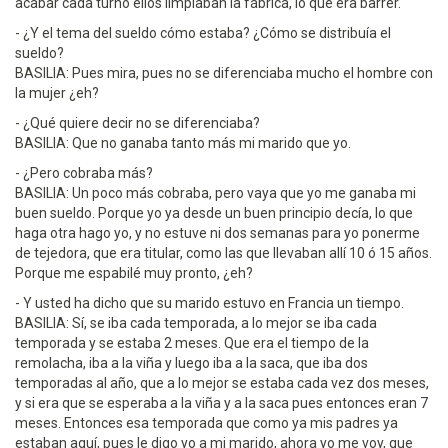
acabar cada turno ellos limpiaban la fábrica, lo que era barrer.
- ¿Y el tema del sueldo cómo estaba? ¿Cómo se distribuía el
sueldo?
BASILIA: Pues mira, pues no se diferenciaba mucho el hombre con
la mujer ¿eh?
- ¿Qué quiere decir no se diferenciaba?
BASILIA: Que no ganaba tanto más mi marido que yo.
- ¿Pero cobraba más?
BASILIA: Un poco más cobraba, pero vaya que yo me ganaba mi
buen sueldo. Porque yo ya desde un buen principio decía, lo que
haga otra hago yo, y no estuve ni dos semanas para yo ponerme
de tejedora, que era titular, como las que llevaban allí 10 ó 15 años.
Porque me espabilé muy pronto, ¿eh?
- Y usted ha dicho que su marido estuvo en Francia un tiempo.
BASILIA: Sí, se iba cada temporada, a lo mejor se iba cada
temporada y se estaba 2 meses. Que era el tiempo de la
remolacha, iba a la viña y luego iba a la saca, que iba dos
temporadas al año, que a lo mejor se estaba cada vez dos meses,
y si era que se esperaba a la viña y a la saca pues entonces eran 7
meses. Entonces esa temporada que como ya mis padres ya
estaban aquí, pues le digo yo a mi marido, ahora yo me voy, que