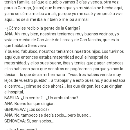
tenían familia, así que al pueblo vamos 3 días y venga, otra vez
para la Garriga, (risas) que bueno que yo mi vida la he hecho aquí,
yo no se cómo me iba a ir allí, porque yo me casé y empecé a vivir
aquí... no sé si me iba a ir bien o me iba a ir mal.
- ¿Cómo les recibió la gente de la Garriga?
ANA: Ah, muy bien, nosotros teníamos muy buenos vecinos, yo
vivía en medio de Can José de Lorca y de Can Nicolás, que es lo
que hablaba Genoveva...
Y bueno, fabuloso, nosotros teníamos nuestros hijos. Los tuvimos
aquí que entonces estaba maternidad aquí, el hospital de
maternidad, y ellos pues bueno, ibas y tenías que pagar, entonces
ellos hablaron para que nosotros no pagáramos, porque ya nos lo
decían... lo que decía mi hermana... ”vosotros habéis venido muy
lejos de vuestro pueblo”... a trabajar y a esto pues no, y aquí estaba
el centro... ¿cómo se dice ahora?... los que dirigen, los que dirigían
el hospital,
BASILIA: ¿Un centro?... ¿Un ambulatorio?...
ANA: Bueno los que dirigían...
GENOVEVA: ¿Los socios?
ANA: No, tampoco se decía socio... pero bueno...
GENOVEVA: Sí, son socios...
- ¿Una fundación?