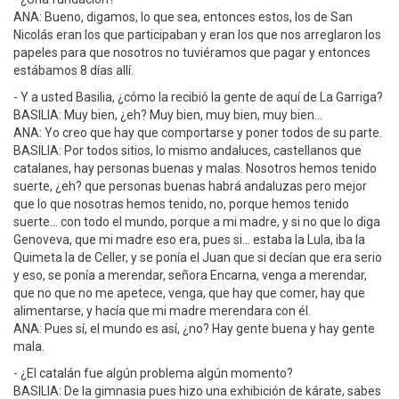
ANA: Bueno, digamos, lo que sea, entonces estos, los de San
Nicolás eran los que participaban y eran los que nos arreglaron los
papeles para que nosotros no tuviéramos que pagar y entonces
estábamos 8 días allí.
- Y a usted Basilia, ¿cómo la recibió la gente de aquí de La Garriga?
BASILIA: Muy bien, ¿eh? Muy bien, muy bien, muy bien...
ANA: Yo creo que hay que comportarse y poner todos de su parte.
BASILIA: Por todos sitios, lo mismo andaluces, castellanos que
catalanes, hay personas buenas y malas. Nosotros hemos tenido
suerte, ¿eh? que personas buenas habrá andaluzas pero mejor
que lo que nosotras hemos tenido, no, porque hemos tenido
suerte... con todo el mundo, porque a mi madre, y si no que lo diga
Genoveva, que mi madre eso era, pues si... estaba la Lula, iba la
Quimeta la de Celler, y se ponía el Juan que si decían que era serio
y eso, se ponía a merendar, señora Encarna, venga a merendar,
que no que no me apetece, venga, que hay que comer, hay que
alimentarse, y hacía que mi madre merendara con él.
ANA: Pues sí, el mundo es así, ¿no? Hay gente buena y hay gente
mala.
- ¿El catalán fue algún problema algún momento?
BASILIA: De la gimnasia pues hizo una exhibición de kárate, sabes