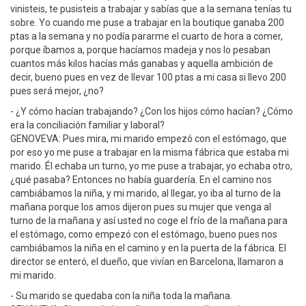
vinisteis, te pusisteis a trabajar y sabías que a la semana tenías tu
sobre. Yo cuando me puse a trabajar en la boutique ganaba 200
ptas a la semana y no podía pararme el cuarto de hora a comer,
porque íbamos a, porque hacíamos madeja y nos lo pesaban
cuantos más kilos hacías más ganabas y aquella ambición de
decir, bueno pues en vez de llevar 100 ptas a mi casa si llevo 200
pues será mejor, ¿no?
- ¿Y cómo hacían trabajando? ¿Con los hijos cómo hacían? ¿Cómo
era la conciliación familiar y laboral?
GENOVEVA: Pues mira, mi marido empezó con el estómago, que
por eso yo me puse a trabajar en la misma fábrica que estaba mi
marido. Él echaba un turno, yo me puse a trabajar, yo echaba otro,
¿qué pasaba? Entonces no había guardería. En el camino nos
cambiábamos la niña, y mi marido, al llegar, yo iba al turno de la
mañana porque los amos dijeron pues su mujer que venga al
turno de la mañana y así usted no coge el frío de la mañana para
el estómago, como empezó con el estómago, bueno pues nos
cambiábamos la niña en el camino y en la puerta de la fábrica. El
director se enteró, el dueño, que vivían en Barcelona, llamaron a
mi marido.
- Su marido se quedaba con la niña toda la mañana.