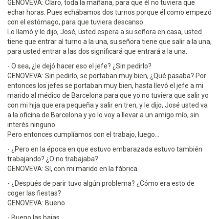
GENOVEVA: Claro, toda la mañana, para que él no tuviera que
echar horas. Pues echábamos dos turnos porque él como empezó
con el estómago, para que tuviera descanso.
Lo llamó y le dijo, José, usted espera a su señora en casa, usted
tiene que entrar al turno a la una, su señora tiene que salir a la una,
para usted entrar a las dos significará que entrará a la una.
- O sea, ¿le dejó hacer eso el jefe? ¿Sin pedirlo?
GENOVEVA: Sin pedirlo, se portaban muy bien, ¿Qué pasaba? Por
entonces los jefes se portaban muy bien, hasta llevó el jefe a mi
marido al médico de Barcelona para que yo no tuviera que salir yo
con mi hija que era pequeña y salir en tren, y le dijo, José usted va
a la oficina de Barcelona y yo lo voy a llevar a un amigo mío, sin
interés ninguno.
Pero entonces cumplíamos con el trabajo, luego...
- ¿Pero en la época en que estuvo embarazada estuvo también
trabajando? ¿O no trabajaba?
GENOVEVA: Sí, con mi marido en la fábrica.
- ¿Después de parir tuvo algún problema? ¿Cómo era esto de
coger las fiestas?
GENOVEVA: Bueno.
- Bueno las bajas.