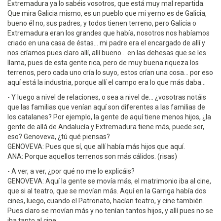
Extremadura ya lo sabéis vosotros, que está muy mal repartida.
Que mira Galicia mismo, es un pueblo que mi yerno es de Galicia,
bueno él no, sus padres, y todos tienen terreno, pero Galicia o
Extremadura eran los grandes que había, nosotros nos habíamos
criado en una casa de éstas... mi padre era el encargado de allí y
nos críamos pues claro allí, allí bueno... en las dehesas que se les
llama, pues de esta gente rica, pero de muy buena riqueza los
terrenos, pero cada uno cría lo suyo, estos crían una cosa... por eso
aquí está la industria, porque allí el campo era lo que más daba...
- Y luego a nivel de relaciones, o sea a nivel de... ¿vosotras notáis
que las familias que venían aquí son diferentes a las familias de
los catalanes? Por ejemplo, la gente de aquí tiene menos hijos, ¿la
gente de allá de Andalucía y Extremadura tiene más, puede ser,
eso? Genoveva, ¿tú qué piensas?
GENOVEVA: Pues que sí, que allí había más hijos que aquí.
ANA: Porque aquellos terrenos son más cálidos. (risas)
- A ver, a ver, ¿por qué no me lo explicáis?
GENOVEVA: Aquí la gente se movía más, el matrimonio iba al cine,
que si al teatro, que se movían más. Aquí en la Garriga había dos
cines, luego, cuando el Patronato, hacían teatro, y cine también.
Pues claro se movían más y no tenían tantos hijos, y allí pues no se
iba tanto al cine.