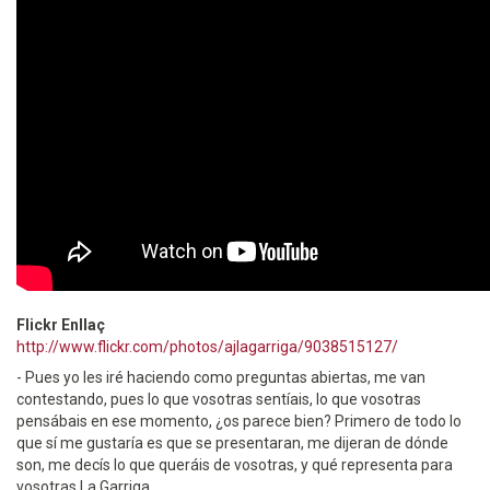
Flickr Enllaç
http://www.flickr.com/photos/ajlagarriga/9038515127/
- Pues yo les iré haciendo como preguntas abiertas, me van
contestando, pues lo que vosotras sentíais, lo que vosotras
pensábais en ese momento, ¿os parece bien? Primero de todo lo
que sí me gustaría es que se presentaran, me dijeran de dónde
son, me decís lo que queráis de vosotras, y qué representa para
vosotras La Garriga.