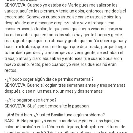
GENOVEVA: Cuando yo estaba de Mario pues me salieron las
varices, aquí en las piernas, y tenía un dolor, entonces me decía el
encargado, Genoveva cuando usted se canse usted se sienta y
después de que descanse empieza otra vez a trabajar, esa
consideración la tenían, lo que pasa que luego vinieron, como se
ha dicho antes, que en todos los sitios hay gente buena y gente
mala, gente que quieren abusar y gente que no. Yo quiero ganar y
hacer mi trabajo, que no me tengan que decir nada, porque luego
tú también pierdes, y claro empezó a venir gente, se echaban el
trabajo atrás y claro abusaban y entonces fue cuando pusieron
nuevo dueño, recto, pero cuando yo vine, los dueños no eran
rectos.
- ¿Y pudo coger algún día de permiso maternal?
GENOVEVA: Bueno sí, cogían tres semanas antes y tres semanas
después, o sea ni un mes, no, un mes y dos semanas.
- ¿Y le pagaron ese tiempo?
GENOVEVA: Sí, sí, ese tiempo sí te lo pagaban.
- ¡Ah! Está bien. ¿Y usted Basilia tuvo algún problema?
BASILIA: No porque yo como cuando vine ya tenía los hijos, me
coloqué también en la fábrica de tejidos, trabajaba en el turno de
la noche, salía a las 5:30 de la mañana, entonces ya le dejaba a mi