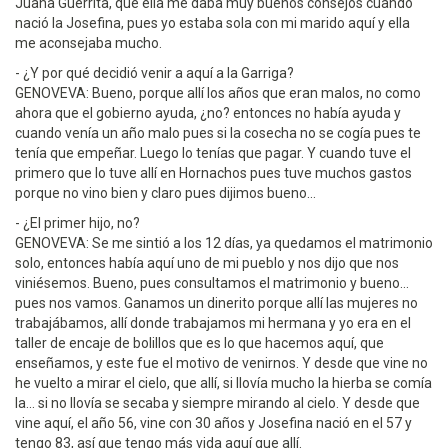
Juana Guerrita, que ella me daba muy buenos consejos cuando
nació la Josefina, pues yo estaba sola con mi marido aquí y ella
me aconsejaba mucho.
- ¿Y por qué decidió venir a aquí a la Garriga?
GENOVEVA: Bueno, porque allí los años que eran malos, no como
ahora que el gobierno ayuda, ¿no? entonces no había ayuda y
cuando venía un año malo pues si la cosecha no se cogía pues te
tenía que empeñar. Luego lo tenías que pagar. Y cuando tuve el
primero que lo tuve allí en Hornachos pues tuve muchos gastos
porque no vino bien y claro pues dijimos bueno...
- ¿El primer hijo, no?
GENOVEVA: Se me sintió a los 12 días, ya quedamos el matrimonio
solo, entonces había aquí uno de mi pueblo y nos dijo que nos
viniésemos. Bueno, pues consultamos el matrimonio y bueno...
pues nos vamos. Ganamos un dinerito porque allí las mujeres no
trabajábamos, allí donde trabajamos mi hermana y yo era en el
taller de encaje de bolillos que es lo que hacemos aquí, que
enseñamos, y este fue el motivo de venirnos. Y desde que vine no
he vuelto a mirar el cielo, que allí, si llovía mucho la hierba se comía
la... si no llovía se secaba y siempre mirando al cielo. Y desde que
vine aquí, el año 56, vine con 30 años y Josefina nació en el 57 y
tengo 83, así que tengo más vida aquí que allí.