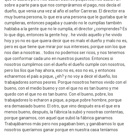
sobre a parte para que nos compráramos el pago, nos decía el
dueño, que venia una vez al año el señor Carreras. El director era
muy buena persona, lo que era una persona que le gustaba que le
cumplieras, entonces pagaba y cuando no le cumplías también
hablaba a la gente que no le cumplía, el director ¿comprendes? Es
lo que digo, entonces la gente hoy... he vivido aquello y he vivido
hoy y yo no es que quiera decir que es malo el dueño y malo no es,
pero es que tiene que mirar por sus intereses, porque son los que
nos dan a nosotras... todos no podemos ser ricos, y nos tenemos
que conformar cada uno en nuestros puestos. Entonces si
nosotros cumplimos con el dueño el dueño cumple con nosotros,
pero los líos que hay ahora, eso no es, eso no es, y entonces
echaremos el país a pique, ¿eh? y no voy a decir el dueño, los
trabajadores somos peores. Porque nosotros hemos vivido con el
bueno, con el medio bueno y con el que no es tan bueno y me
quedo con el que no es tan bueno. Con el bueno, pobre, los
trabajadores lo echaron a pique, a pique pobre hombre, porque
era demasiado bueno. El otro, que vino después era el que era
menos bueno, después, la fábrica la subió y nosotras contentas,
porque ganamos, con aquel que subió la fábrica ganamos.
Trabajábamos más pero nos pagaban bien, y ganábamos lo que
nosotros queríamos ganar porque en nuestra casa teníamos