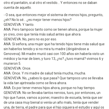
otro el pantalón, si al otro el vestido... Y entonces no se daban
cuenta de aquello.
- O sea, que entonces mejor el sistema de menos hijos, pregunto,
¿eh? No lo sé... ¿es mejor tener menos hijos?
GENOVEVA: Y tanto.
ANA: Pero tampoco tanto como se tienen ahora, porque la mujer
yo creo, creo que tenía más salud antes que ahora.
GENOVEVA: No, pero no es por eso.
ANA: Sí señora, una mujer que ha tenido hijos tiene más salud que
sin haberlos tenido y si no mira tu madre (dirigiéndose a
Genoveva). Mi madre murió casi con 100 años sin haberla visto un
médico y la mar de bien, y tuvo 13, ¿no? ¿tuvo mamá? vivimos 6 y
murieron 5.
GENOVEVA: Once.
ANA: Once. Y mi madre de salud tenía mucha, mucha.
GENOVEVA: No, ¿sabes lo que pasa? Que tampoco uno se llevaba
la vida tan ajetreada como se lleva ahora.
ANA: Es por tener menos hijos ahora, porque no hay tiempo.
GENOVEVA: No se llevaba tantos nervios, tuvo, por entonces, un
hijo que fuese, vamos a poner, maestro de escuela, tenía que ser
de una casa muy bienal si venía un año malo, tenía que vender
una, de tierra, el padre para que el hijo siguiera el estudio y aquí os