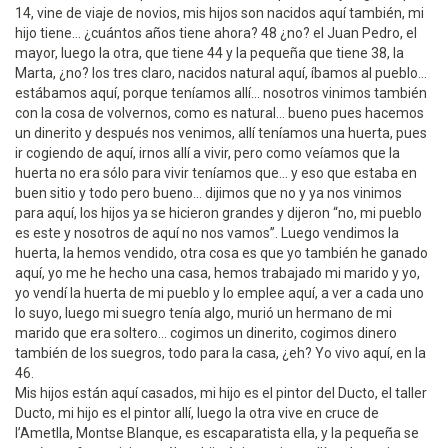
14, vine de viaje de novios, mis hijos son nacidos aquí también, mi
hijo tiene... ¿cuántos años tiene ahora? 48 ¿no? el Juan Pedro, el
mayor, luego la otra, que tiene 44 y la pequeña que tiene 38, la
Marta, ¿no? los tres claro, nacidos natural aquí, íbamos al pueblo...
estábamos aquí, porque teníamos allí... nosotros vinimos también
con la cosa de volvernos, como es natural... bueno pues hacemos
un dinerito y después nos venimos, allí teníamos una huerta, pues
ir cogiendo de aquí, irnos allí a vivir, pero como veíamos que la
huerta no era sólo para vivir teníamos que... y eso que estaba en
buen sitio y todo pero bueno... dijimos que no y ya nos vinimos
para aquí, los hijos ya se hicieron grandes y dijeron “no, mi pueblo
es este y nosotros de aquí no nos vamos”. Luego vendimos la
huerta, la hemos vendido, otra cosa es que yo también he ganado
aquí, yo me he hecho una casa, hemos trabajado mi marido y yo,
yo vendí la huerta de mi pueblo y lo emplee aquí, a ver a cada uno
lo suyo, luego mi suegro tenía algo, murió un hermano de mi
marido que era soltero... cogimos un dinerito, cogimos dinero
también de los suegros, todo para la casa, ¿eh? Yo vivo aquí, en la
46.
Mis hijos están aquí casados, mi hijo es el pintor del Ducto, el taller
Ducto, mi hijo es el pintor allí, luego la otra vive en cruce de
l’Ametlla, Montse Blanque, es escaparatista ella, y la pequeña se