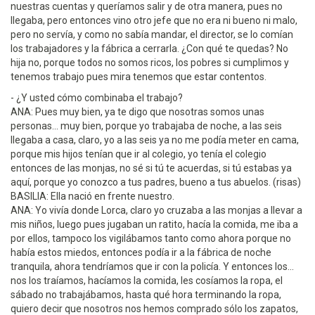
nuestras cuentas y queríamos salir y de otra manera, pues no
llegaba, pero entonces vino otro jefe que no era ni bueno ni malo,
pero no servía, y como no sabía mandar, el director, se lo comían
los trabajadores y la fábrica a cerrarla. ¿Con qué te quedas? No
hija no, porque todos no somos ricos, los pobres si cumplimos y
tenemos trabajo pues mira tenemos que estar contentos.
- ¿Y usted cómo combinaba el trabajo?
ANA: Pues muy bien, ya te digo que nosotras somos unas
personas... muy bien, porque yo trabajaba de noche, a las seis
llegaba a casa, claro, yo a las seis ya no me podía meter en cama,
porque mis hijos tenían que ir al colegio, yo tenía el colegio
entonces de las monjas, no sé si tú te acuerdas, si tú estabas ya
aquí, porque yo conozco a tus padres, bueno a tus abuelos. (risas)
BASILIA: Ella nació en frente nuestro.
ANA: Yo vivía donde Lorca, claro yo cruzaba a las monjas a llevar a
mis niños, luego pues jugaban un ratito, hacía la comida, me iba a
por ellos, tampoco los vigilábamos tanto como ahora porque no
había estos miedos, entonces podía ir a la fábrica de noche
tranquila, ahora tendríamos que ir con la policía. Y entonces los...
nos los traíamos, hacíamos la comida, les cosíamos la ropa, el
sábado no trabajábamos, hasta qué hora terminando la ropa,
quiero decir que nosotros nos hemos comprado sólo los zapatos,