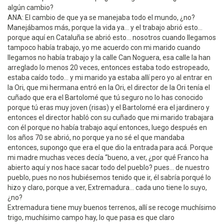
algún cambio?
ANA: El cambio de que ya se manejaba todo el mundo, ¿no?
Manejábamos más, porque la vida ya... y el trabajo abrió esto...
porque aquí en Cataluña se abrió esto... nosotros cuando llegamos
tampoco había trabajo, yo me acuerdo con mi marido cuando
llegamos no había trabajo y la calle Can Noguera, esa calle la han
arreglado lo menos 20 veces, entonces estaba todo estropeado,
estaba caído todo... y mi marido ya estaba allí pero yo al entrar en
la Ori, que mi hermana entró en la Ori, el director de la Ori tenía el
cuñado que era el Bartolomé que tú seguro no lo has conocido
porque tú eras muy joven (risas) y el Bartolomé era el jardinero y
entonces el director habló con su cuñado que mi marido trabajara
con él porque no había trabajo aquí entonces, luego después en
los años 70 se abrió, no porque ya no sé el que mandaba
entonces, supongo que era el que dio la entrada para acá. Porque
mi madre muchas veces decía “bueno, a ver, ¿por qué Franco ha
abierto aquí y nos hace sacar todo del pueblo? pues... de nuestro
pueblo, pues no nos hubiésemos tenido que ir, él sabría porqué lo
hizo y claro, porque a ver, Extremadura... cada uno tiene lo suyo,
¿no?
Extremadura tiene muy buenos terrenos, allí se recoge muchísimo
trigo, muchísimo campo hay, lo que pasa es que claro