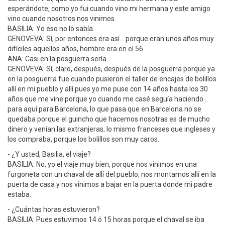
esperándote, como yo fui cuando vino mi hermana y este amigo
vino cuando nosotros nos vinimos.
BASILIA: Yo eso no lo sabía.
GENOVEVA: Sí, por entonces era así... porque eran unos años muy
difíciles aquellos años, hombre era en el 56.
ANA: Casi en la posguerra sería...
GENOVEVA: Sí, claro, después, después de la posguerra porque ya
en la posguerra fue cuando pusieron el taller de encajes de bolillos
allí en mi pueblo y allí pues yo me puse con 14 años hasta los 30
años que me vine porque yo cuando me casé seguía haciendo...
para aquí para Barcelona, lo que pasa que en Barcelona no se
quedaba porque el guincho que hacemos nosotras es de mucho
dinero y venían las extranjeras, lo mismo franceses que ingleses y
los compraba, porque los bolillos son muy caros.
- ¿Y usted, Basilia, el viaje?
BASILIA: No, yo el viaje muy bien, porque nos vinimos en una
furgoneta con un chaval de allí del pueblo, nos montamos allí en la
puerta de casa y nos vinimos a bajar en la puerta donde mi padre
estaba.
- ¿Cuántas horas estuvieron?
BASILIA: Pues estuvimos 14 ó 15 horas porque el chaval se iba