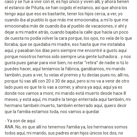
casó y se fue a vivir con él, es hijo único y viven allí, y ahora tienen
el estanco de Pituita, se han cogido el estanco, así que ahora los
tengo aquí que eso es bastante, tener los hijos cerca, a ver, yo
cuando iba al pueblo lo que más me emocionaba, a mí lo que me
emocionaba más de cuando iba al pueblo de vacaciones, ir ahí y
dejar a mi madre atrás, cuando bajaba la calle que hacía un poco
de cuesta no podía volver la cara porque, los ojos, no veía de lo que
lloraba, que se quedaba mi madre, eso hasta que me instalaba
aquí, y pasaban los días pero siempre me encontré a gusto aquí
porque nosotros hemos sido siempre una gente luchadora... y nos
gusta pues ganar para vivir bien, no estar “retira” de nadie si tú lo
puedes hacer, aquí teníamos la fábrica, ganábamos, mi marido
también, pues a ver, tu veías el premio y tu decías pues no, allí no,
porque tú vas allí con 20 ó 30 de aquí, pero si no va a venir de otro
lado pues es que te lo vas a comer, y ahora ya aquí, aquí ya es
donde nos vamos a morir, mi marido está muerto desde hace 8
meses, y está aquí, mi madre la tengo enterrada aquí también, mi
hermano también muerto, también enterrado aquí, quiero decir
que la familia estamos toda, nos vamos a quedar.
- Ya son de aquí.
ANA: No, es que allí no tenemos familia ya, los hermanos somos
todos aquí, mi marido, sus padres eran hijos únicos los dos, no