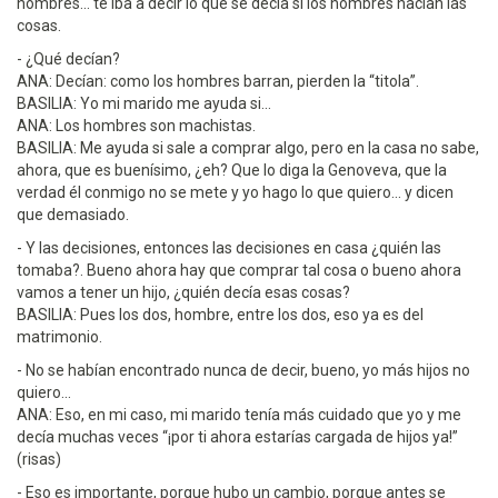
hombres... te iba a decir lo que se decía si los hombres hacían las
cosas.
- ¿Qué decían?
ANA: Decían: como los hombres barran, pierden la “titola”.
BASILIA: Yo mi marido me ayuda si...
ANA: Los hombres son machistas.
BASILIA: Me ayuda si sale a comprar algo, pero en la casa no sabe,
ahora, que es buenísimo, ¿eh? Que lo diga la Genoveva, que la
verdad él conmigo no se mete y yo hago lo que quiero... y dicen
que demasiado.
- Y las decisiones, entonces las decisiones en casa ¿quién las
tomaba?. Bueno ahora hay que comprar tal cosa o bueno ahora
vamos a tener un hijo, ¿quién decía esas cosas?
BASILIA: Pues los dos, hombre, entre los dos, eso ya es del
matrimonio.
- No se habían encontrado nunca de decir, bueno, yo más hijos no
quiero...
ANA: Eso, en mi caso, mi marido tenía más cuidado que yo y me
decía muchas veces “¡por ti ahora estarías cargada de hijos ya!”
(risas)
- Eso es importante, porque hubo un cambio, porque antes se