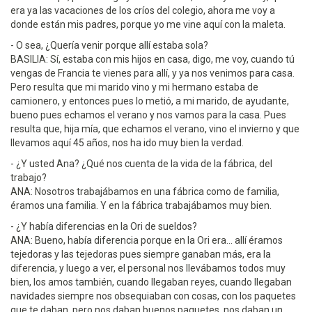
era ya las vacaciones de los críos del colegio, ahora me voy a
donde están mis padres, porque yo me vine aquí con la maleta.
- O sea, ¿Quería venir porque allí estaba sola?
BASILIA: Sí, estaba con mis hijos en casa, digo, me voy, cuando tú
vengas de Francia te vienes para allí, y ya nos venimos para casa.
Pero resulta que mi marido vino y mi hermano estaba de
camionero, y entonces pues lo metió, a mi marido, de ayudante,
bueno pues echamos el verano y nos vamos para la casa. Pues
resulta que, hija mía, que echamos el verano, vino el invierno y que
llevamos aquí 45 años, nos ha ido muy bien la verdad.
- ¿Y usted Ana? ¿Qué nos cuenta de la vida de la fábrica, del
trabajo?
ANA: Nosotros trabajábamos en una fábrica como de familia,
éramos una familia. Y en la fábrica trabajábamos muy bien.
- ¿Y había diferencias en la Ori de sueldos?
ANA: Bueno, había diferencia porque en la Ori era... allí éramos
tejedoras y las tejedoras pues siempre ganaban más, era la
diferencia, y luego a ver, el personal nos llevábamos todos muy
bien, los amos también, cuando llegaban reyes, cuando llegaban
navidades siempre nos obsequiaban con cosas, con los paquetes
que te daban, pero nos daban buenos paquetes, nos daban un